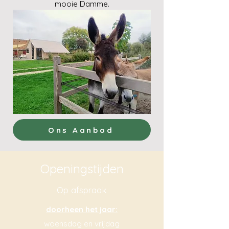
mooie Damme
.
Ons Aanbod
Openingstijden
Op afspraak
doorheen het jaar:
woensdag en vrijdag