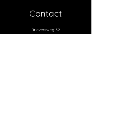
Contact
Brieversweg 52
8340 Damme
humboldt.ezelweide@gmail.com
0496 34 61 01