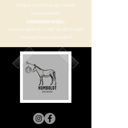
andere momenten zijn steeds
bespreekbaar
vakantieperiodes:
variabel aanbod => blijf op de hoogte
via onze facebookpagina!